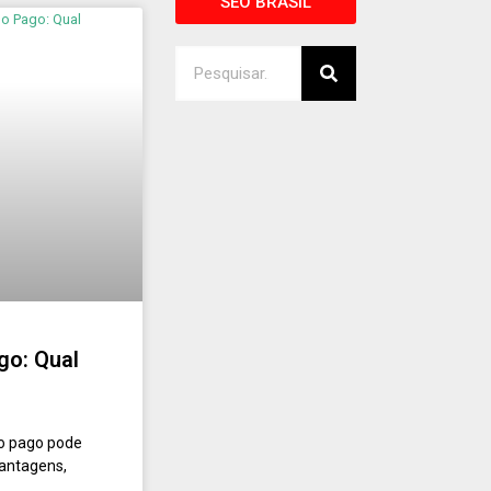
SEO BRASIL
go: Qual
go pago pode
vantagens,