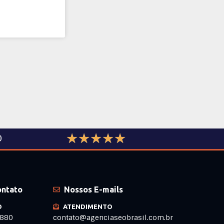
☆
☆
☆
☆
☆
O
ontato
Nossos E-mails
O
ATENDIMENTO
1880
contato@agenciaseobrasil.com.br