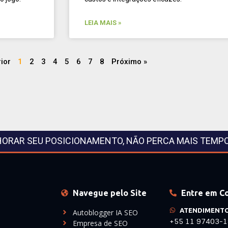
LEIA MAIS »
rior
1
2
3
4
5
6
7
8
Próximo »
HORAR SEU POSICIONAMENTO, NÃO PERCA MAIS TEMP
Navegue pelo Site
Entre em C
ATENDIMENT
Autoblogger IA SEO
+55 11 97403-
Empresa de SEO