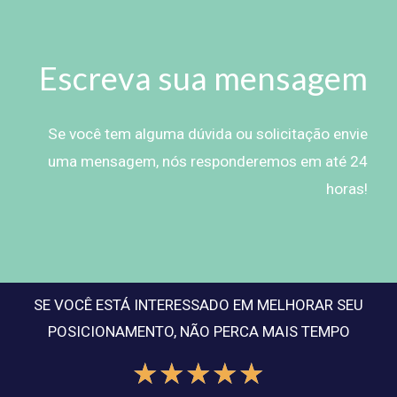
Escreva sua mensagem
Se você tem alguma dúvida ou solicitação envie
uma mensagem, nós responderemos em até 24
horas!
SE VOCÊ ESTÁ INTERESSADO EM MELHORAR SEU
POSICIONAMENTO, NÃO PERCA MAIS TEMPO
☆
☆
☆
☆
☆