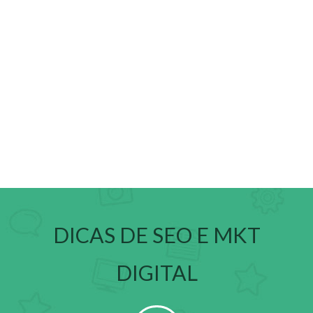
método. Conheça!
Acompanhamento
Acompanhe com um relatório
detalhado e simples de entender.
Nós gerenciamos o seu acesso.
DICAS DE SEO E MKT
DIGITAL