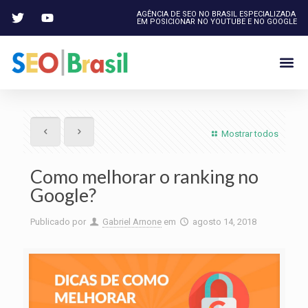
AGÊNCIA DE SEO NO BRASIL ESPECIALIZADA
EM POSICIONAR NO YOUTUBE E NO GOOGLE
Mostrar todos
Como melhorar o ranking no
Google?
Publicado por
Gabriel Arnone
em
agosto 14, 2018